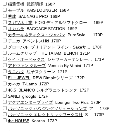
稲葉電機
鏡照明輝 168P
モーブル
KAIS LOUNGER 168P
秀建
SAUNAGE PRO 169P
スガツネ工業
FD90 デュアルソフトクロー… 169P
オカムラ
BAGGAGE STATION 169P
カラーキネティクス・ジャパン
PureStyle … 170P
デニカ
アベントスHki 170P
グローバル
ブリリアント ワイン・Sakeサ… 170P
ルームクリップ
THE TATAMI BENCH 171P
ケイ・オーベックス
シャワーカーテンレー… 171P
アドヴァン グループ
Venezia By Venini 171P
タニハタ
組子スクリーン 171P
EL・JEWEL
RBW Dimpleシリーズ 172P
カネカ
T-Lamp 172P
46.5
BLANCO シルグラニットシンク 172P
SANEI
grooglo 172P
アクアエンタープライズ
Lounger Two Plus 173P
パナソニック ハウジングソリューションズ
ア… 173P
パナソニック エレクトリックワークス社
S… 173P
the HOUSE
Kaarna 173P