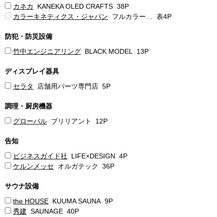
カネカ
KANEKA OLED CRAFTS 38P
カラーキネティクス・ジャパン
フルカラー… 表4P
防犯・防災設備
竹中エンジニアリング
BLACK MODEL 13P
ディスプレイ器具
セラタ
店舗用パーツ専門店 5P
調理・厨房機器
グローバル
ブリリアント 12P
告知
ビジネスガイド社
LIFE×DESIGN 4P
ケルンメッセ
オルガテック 36P
サウナ設備
the HOUSE
KUUMA SAUNA 9P
秀建
SAUNAGE 40P