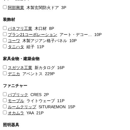
阿部興業
木製玄関防火ドア 3P
装飾材
パネフリ工業
木口材 8P
プラン21コーポレーション
アート・デコー… 10P
コーワ
木製アジアン格子パネル 10P
タニハタ
組子 11P
家具金物・建築金物
スガツネ工業
新カタログ 16P
デニカ
アベントス 229P
ファニチャー
パブリック
CRES 2P
モーブル
ライトウェーブ 11P
ルームクリップ
SITURAEMON 15P
オカムラ
YAA 21P
照明器具