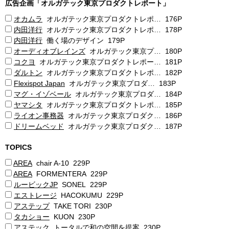
広告企画「オルガテック東京プロダクトレポート」
オカムラ
オルガテック東京プロダクトレポ… 176P
内田洋行
オルガテック東京プロダクトレポ… 178P
内田洋行
働く場のデザイン 179P
オーディオブレインズ
オルガテック東京プ… 180P
コクヨ
オルガテック東京プロダクトレポー… 181P
ダルトン
オルガテック東京プロダクトレポ… 182P
Flexispot Japan
オルガテック東京プロダ… 183P
マグ・イゾベール
オルガテック東京プロダ… 184P
ヤマシタ
オルガテック東京プロダクトレポ… 185P
ライオン事務器
オルガテック東京プロダク… 186P
ドリームベッド
オルガテック東京プロダク… 187P
TOPICS
AREA
chair A-10 229P
AREA
FORMENTERA 229P
ルービックJP
SONEL 229P
エストレージ
HACOKUMU 229P
アステップ
TAKE TORI 230P
タカショー
KUON 230P
アステック
トータルで和の空間を提案 230P