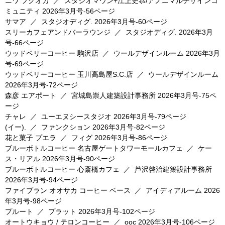
ニワ フクオカ
／
スタジオマウン+江上史恭/アノニマルデザインコ
ミュニティ
2026年3月号-56ページ
サマア
／
スタジオディグ.
2026年3月号-60ページ
スリーカフェアンドバーラウンジ
／
スタジオディグ.
2026年3月
号-66ページ
ウッドベリーコーヒー 駒沢店
／
ウールデザインルーム
2026年3月
号-69ページ
ウッドベリーコーヒー 玉川高島屋S.C.店
／
ウールデザインルーム
2026年3月号-72ページ
森彦 エアポート
／
宮城島崇人建築設計事務所
2026年3月号-75ペ
ージ
チャレ
／
ユーエヌシースタジオ
2026年3月号-79ページ
(イー).
／
ファンクション
2026年3月号-82ページ
花と菓子 プエラ
／
フィグ
2026年3月号-86ページ
ブルーボトルコーヒー 名古屋ゲートタワーモールカフェ
／
ケー
ス・リアル
2026年3月号-90ページ
ブルーボトルコーヒー 心斎橋カフェ
／
芦沢啓治建築設計事務所
2026年3月号-94ページ
ファイブラン オオサカ コーヒー ベース
／
アイディアルーム
2026
年3月号-98ページ
プルート
／
プラット
2026年3月号-102ページ
オートウキョウ / テロンコーヒー
／
ooc
2026年3月号-106ページ