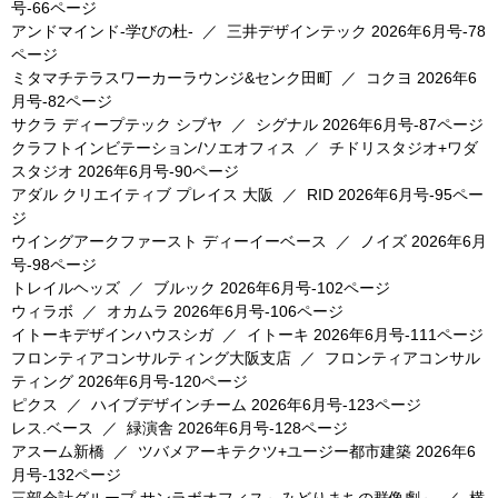
号-66ページ
アンドマインド-学びの杜-
／
三井デザインテック
2026年6月号-78
ページ
ミタマチテラスワーカーラウンジ&センク田町
／
コクヨ
2026年6
月号-82ページ
サクラ ディープテック シブヤ
／
シグナル
2026年6月号-87ページ
クラフトインビテーション/ソエオフィス
／
チドリスタジオ+ワダ
スタジオ
2026年6月号-90ページ
アダル クリエイティブ プレイス 大阪
／
RID
2026年6月号-95ペー
ジ
ウイングアークファースト ディーイーベース
／
ノイズ
2026年6月
号-98ページ
トレイルヘッズ
／
ブルック
2026年6月号-102ページ
ウィラボ
／
オカムラ
2026年6月号-106ページ
イトーキデザインハウスシガ
／
イトーキ
2026年6月号-111ページ
フロンティアコンサルティング大阪支店
／
フロンティアコンサル
ティング
2026年6月号-120ページ
ピクス
／
ハイブデザインチーム
2026年6月号-123ページ
レス.ベース
／
緑演舎
2026年6月号-128ページ
アスーム新橋
／
ツバメアーキテクツ+ユージー都市建築
2026年6
月号-132ページ