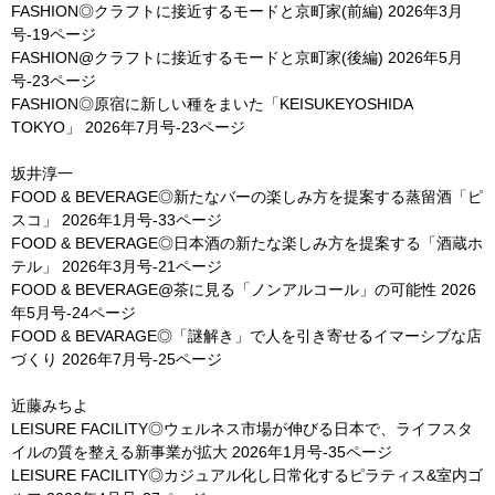
FASHION◎クラフトに接近するモードと京町家(前編)
2026年3月
号-19ページ
FASHION@クラフトに接近するモードと京町家(後編)
2026年5月
号-23ページ
FASHION◎原宿に新しい種をまいた「KEISUKEYOSHIDA
TOKYO」
2026年7月号-23ページ
坂井淳一
FOOD & BEVERAGE◎新たなバーの楽しみ方を提案する蒸留酒「ピ
スコ」
2026年1月号-33ページ
FOOD & BEVERAGE◎日本酒の新たな楽しみ方を提案する「酒蔵ホ
テル」
2026年3月号-21ページ
FOOD & BEVERAGE@茶に見る「ノンアルコール」の可能性
2026
年5月号-24ページ
FOOD & BEVARAGE◎「謎解き」で人を引き寄せるイマーシブな店
づくり
2026年7月号-25ページ
近藤みちよ
LEISURE FACILITY◎ウェルネス市場が伸びる日本で、ライフスタ
イルの質を整える新事業が拡大
2026年1月号-35ページ
LEISURE FACILITY◎カジュアル化し日常化するピラティス&室内ゴ