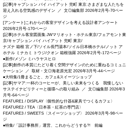
[記事]キャプション バイ ハイアット 兜町 東京:さまざまな人たちを
迎え入れる空気感のデザイン
／
文◎編集部
2026年2月号-70ペー
ジ
[アンケート]これからの客室デザインを考える設計者アンケート
2026年2月号-170ページ
[記事]ホテル客室図面集:JWマリオット・ホテル東京/フェアモント東
京/キャプション バイ ハイアット 兜町 東京/
ナズナ 箱根 宮ノ下/ソイル長門湯本/ソイル日本橋ホテル/ノット ア
ホテル ミナカミ トウジ/クオン 箱根強羅
2026年2月号-172ページ
●新作/メゾン ミハラヤスヒロ
[記事]創作の本質にたどり着く空間デザインのために重ねるコミュニ
ケーション
／
取材・文◎海老原光宏
2026年3月号-44ページ
●大特集/1冊まるごと、カフェ&スイーツショップ
[記事]サマア:一杯のコーヒーが、美しい未来をつくる 我慢しない
サステイナビリティーと循環への取り組み
／
文◎編集部
2026年3
月号-64ページ
FEATURE1 / DISPLAY〈個性的な什器&家具でつくるカフェ〉
FEATURE2 / TEA〈日本茶・紅茶の専門店〉
FEATURE3 / SWEETS〈スイーツショップ〉
2026年3月号-98ペー
ジ
●特集/「設計事務所」運営、これからどうする?! 前編