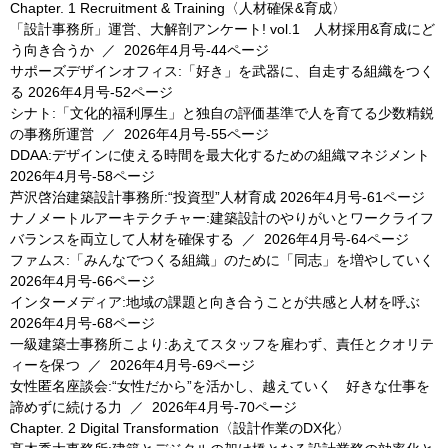
Chapter. 1 Recruitment & Training〈人材確保&育成〉
「設計事務所」運営、大解剖アンケート! vol.1 人材採用&育成にど
う向き合うか
／
2026年4月号-44ページ
サポーズデザインオフィス:「好き」を武器に、自走する組織をつく
る
2026年4月号-52ページ
シナト:「文化的福利厚生」と独自の評価基準で人を育てる少数精鋭
の事務所運営
／
2026年4月号-55ページ
DDAA:デザインに使える時間を最大化するための組織マネジメント
2026年4月号-58ページ
芦沢啓治建築設計事務所:“投資型”人材育成
2026年4月号-61ページ
ナノメートルアーキテクチャー:建築設計のやりがいとワークライフ
バランスを両立して人材を確保する
／
2026年4月号-64ページ
ファムス:「みんなでつくる組織」のために「同志」を増やしていく
2026年4月号-66ページ
インターメディア:地域の課題と向き合うことが共感と人材を呼ぶ
2026年4月号-68ページ
一級建築士事務所こより:あえてスタッフを雇わず、責任とクオリテ
ィーを保つ
／
2026年4月号-69ページ
女性匿名座談会:“女性だから”を活かし、越えていく 好きな仕事を
諦めずに続ける力
／
2026年4月号-70ページ
Chapter. 2 Digital Transformation〈設計作業のDX化〉