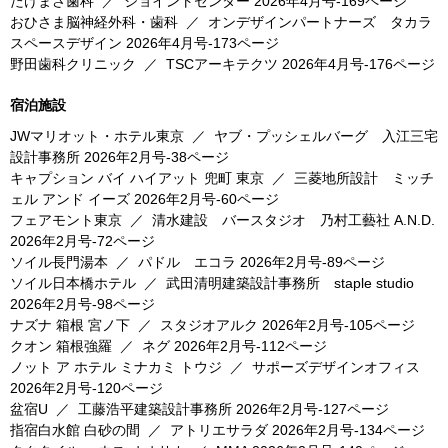
たけまさ歯科
／
ジョイントセンター
2026年4月号-169ページ
おひさま脳神経外科・歯科
／
オンデザインパートナーズ タカラ
スペースデザイン
2026年4月号-173ページ
野田歯科クリニック
／
TSCアーキテクツ
2026年4月号-176ページ
宿泊施設
JWマリオット・ホテル東京
／
ヤブ・プッシェルバーグ 入江三宅
設計事務所
2026年2月号-38ページ
キャプション バイ ハイアット 兜町 東京
／
三菱地所設計 ミッチ
ェル アンド イーズ
2026年2月号-60ページ
フェアモント東京
／
清水建設 バースタジオ 乃村工藝社 A.N.D.
2026年2月号-72ページ
ソイル長門湯本
／
パドル エコラ
2026年2月号-89ページ
ソイル日本橋ホテル
／
武田清明建築設計事務所 staple studio
2026年2月号-98ページ
ナズナ 箱根 宮ノ下
／
スタジオアルク
2026年2月号-105ページ
クオン 箱根強羅
／
ネグ
2026年2月号-112ページ
ノット ア ホテル ミナカミ トウジ
／
サポーズデザインオフィス
2026年2月号-120ページ
盆宿U
／
工藤浩平建築設計事務所
2026年2月号-127ページ
指宿白水館 白砂の間
／
アトリエサラダ
2026年2月号-134ページ