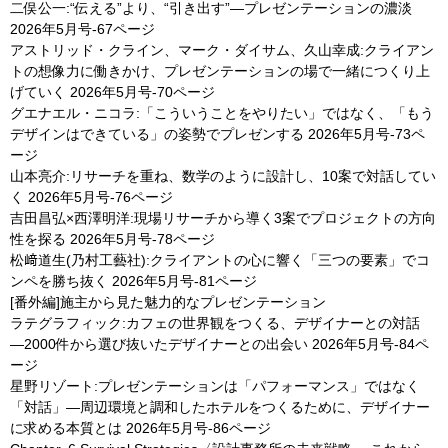
二俣公一:“伝える”より、“引き出す”—プレゼンテーションの濃淡
2026年5月号-67ページ
アストリッド・クライン、マーク・ダイサム、久山幸成:クライアン
トの想像力に働きかけ、プレゼンテーションの場で一緒につくり上
げていく
2026年5月号-70ページ
グエナエル・ニコラ:「こういうことをやりたい」ではなく、「もう
デザインはできている」の姿勢でプレゼンする
2026年5月号-73ペ
ージ
山本亮介:リサーチを重ね、数学のように設計し、10案で対話してい
く
2026年5月号-76ページ
吉田昌弘×西澤明洋:現場リサーチから導く3案でプロジェクトの方向
性を探る
2026年5月号-78ページ
松﨑道生(乃村工藝社):クライアントの心に響く「三つの要素」でコ
ンペを勝ち抜く
2026年5月号-81ページ
[番外編]施主から見た魅力的なプレゼンテーション
ラテグラフィック:カフェの世界観をつくる、デザイナーとの対話
―2000件から選び抜いたデザイナーとの出会い
2026年5月号-84ペ
ージ
星野リゾート:プレゼンテーションは「パフォーマンス」ではなく
「対話」―周辺環境と調和したホテルをつくるために、デザイナー
に求める本質とは
2026年5月号-86ページ