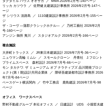
タクタイル ハウス オオサカ
／
MMA
2026年2月号-140ページ
リッカ カツウラ
／
佐野健太建築設計事務所
2026年2月号-147ペ
ージ
ザ シリウス 淡路島
／
1110建築設計事務所
2026年2月号-155ペー
ジ
ザ・コーヴ ―蒲郡クラシックホテル―
／
乃村工藝社
2026年2月
号-160ページ
アンジン 御所 夷川
／
スタジオアルク
2026年2月号-166ページ
複合施設
大井町トラックス
／
JR東日本建築設計
2026年7月号-36ページ
ニュウマン高輪 ミムレ
／
スモールクローン 丹青社 J.フロント
プライムスペース 森村設計
2026年7月号-66ページ
モン タカナワ: ザ ミュージアム オブ ナラティブズ 品川開発プロジ
ェクト(第Ⅰ期)設計共同企業体
／
隈研吾建築都市設計事務所
2026
年7月号-84ページ
ベースゲート横浜関内
／
竹中工務店 鹿島建設
2026年7月号-98
ページ
オフィス ワークスペース
野村不動産グループ 本社オフィス
／
日建設計 UDS 小堀哲夫建