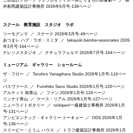
三部会計グループ サンラボオフィス～みどりまちの群像劇～
／
横
井創馬建築設計事務所
2026年6月号-138ページ
スクール 教育施設 スタジオ ラボ
ツーモグンマ
／
スナーク
2026年3月号-49ページ
あつまレ ハブ・ラボ・スミダ
／
takayuki.bamba+associates
2026
年3月号-164ページ
ナレソメスタジオ
／
ナチュラフォルマ
2026年7月号-164ページ
ミュージアム ギャラリー ショールーム
ザ・フロー
／
Teruhiro Yanagihara Studio
2026年1月号-116ペー
ジ
バスヴァース
／
Fumihiko Sano Studio
2026年1月号-120ページ
アルティス 南青山
／
ファン
2026年1月号-124ページ
リンナイ青山
／
ケース・リアル
2026年1月号-127ページ
ニューライトポタリー
／
ninkipen!一級建築士事務所
2026年1月
号-131ページ
アンビエンテック・ギャラリー トーキョー
／
ODS
2026年1月
号-136ページ
スリーピー・とうふ ハウス
／
トラフ建築設計事務所
2026年1月