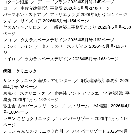
コクーン銀座
／
デコードプラン
2026年5月号-145ページ
ロー
／
南俊允建築設計事務所
2026年5月号-148ページ
パーマネントストア
／
アトリエサラダ
2026年5月号-151ページ
タギ
／
サイズコア
2026年5月号-154ページ
ヤスカワヘアサロン
／
一級建築士事務所こより
2026年5月号-158
ページ
レコ
／
タカラスペースデザイン
2026年5月号-162ページ
ナンバーナイン
／
タカラスペースデザイン
2026年5月号-165ペー
ジ
トイロ
／
タカラスペースデザイン
2026年5月号-168ページ
病院 クリニック
サン・クリニック 産後ケアセンター
／
胡実建築設計事務所
2026
年4月号-98ページ
東京バースクリニック
／
光井純 アンド アソシエーツ 建築設計事
務所
2026年4月号-102ページ
琢生会 阪神バースクリニック
／
ストリーム AJN設計
2026年4月
号-109ページ
レモン こどもクリニック
／
ハイパーリゾート
2026年4月号-114
ページ
レモン みんなのクリニック市川
／
ハイパーリゾート
2026年4月