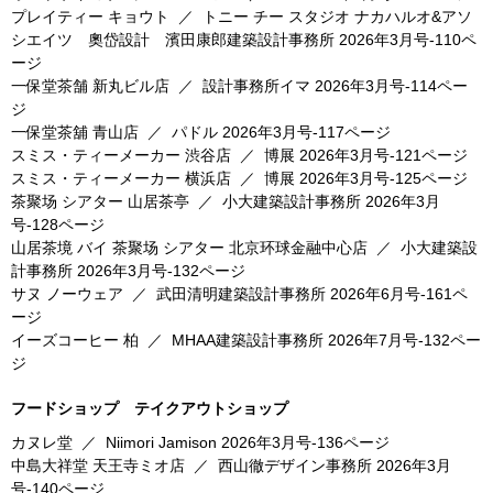
プレイティー キョウト
／
トニー チー スタジオ ナカハルオ&アソ
シエイツ 奧岱設計 濱田康郎建築設計事務所
2026年3月号-110ペ
ージ
一保堂茶舗 新丸ビル店
／
設計事務所イマ
2026年3月号-114ペー
ジ
一保堂茶舖 青山店
／
パドル
2026年3月号-117ページ
スミス・ティーメーカー 渋谷店
／
博展
2026年3月号-121ページ
スミス・ティーメーカー 横浜店
／
博展
2026年3月号-125ページ
茶聚场 シアター 山居茶亭
／
小大建築設計事務所
2026年3月
号-128ページ
山居茶境 バイ 茶聚场 シアター 北京环球金融中心店
／
小大建築設
計事務所
2026年3月号-132ページ
サヌ ノーウェア
／
武田清明建築設計事務所
2026年6月号-161ペ
ージ
イーズコーヒー 柏
／
MHAA建築設計事務所
2026年7月号-132ペー
ジ
フードショップ テイクアウトショップ
カヌレ堂
／
Niimori Jamison
2026年3月号-136ページ
中島大祥堂 天王寺ミオ店
／
西山徹デザイン事務所
2026年3月
号-140ページ