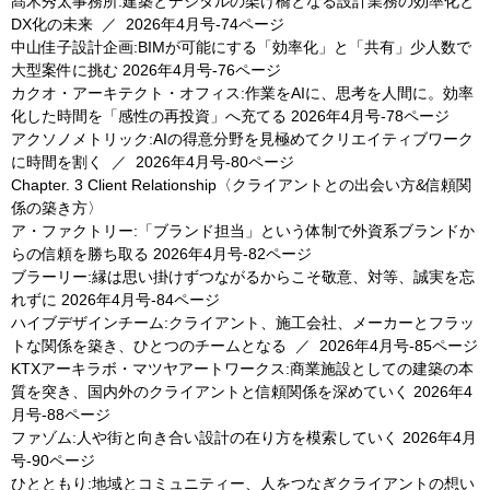
髙木秀太事務所:建築とデジタルの架け橋となる設計業務の効率化と
DX化の未来
／
2026年4月号-74ページ
中山佳子設計企画:BIMが可能にする「効率化」と「共有」少人数で
大型案件に挑む
2026年4月号-76ページ
カクオ・アーキテクト・オフィス:作業をAIに、思考を人間に。効率
化した時間を「感性の再投資」へ充てる
2026年4月号-78ページ
アクソノメトリック:AIの得意分野を見極めてクリエイティブワーク
に時間を割く
／
2026年4月号-80ページ
Chapter. 3 Client Relationship〈クライアントとの出会い方&信頼関
係の築き方〉
ア・ファクトリー:「ブランド担当」という体制で外資系ブランドか
らの信頼を勝ち取る
2026年4月号-82ページ
ブラーリー:縁は思い掛けずつながるからこそ敬意、対等、誠実を忘
れずに
2026年4月号-84ページ
ハイブデザインチーム:クライアント、施工会社、メーカーとフラッ
トな関係を築き、ひとつのチームとなる
／
2026年4月号-85ページ
KTXアーキラボ・マツヤアートワークス:商業施設としての建築の本
質を突き、国内外のクライアントと信頼関係を深めていく
2026年4
月号-88ページ
ファゾム:人や街と向き合い設計の在り方を模索していく
2026年4月
号-90ページ
ひとともり:地域とコミュニティー、人をつなぎクライアントの想い