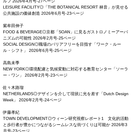
ルフ
2026年4月号-27ページ
LEISURE FACILITY◎「THE BOTANICAL RESORT 林音」が見せる
公共施設の価値創造
2026年6月号-23ページ
紫牟田伸子
FOOD & BEVERAGE◎京都「SOAN」に見るガストロノミーアーバ
ニズムの可能性
2026年2月号-25ページ
SOCIAL DESIGN◎職場のバリアフリーを目指す「ワーク・ルー
ル・シフト」
2026年6月号-25ページ
高島未季
NEW YORK◎環境配慮と気候変動に対応する教育センター「ソーラ
ー・ワン」
2026年2月号-23ページ
佐々木路瑠
NETHERLANDS◎デザインを介して現状に光を差す「Dutch Design
Week」
2026年2月号-24ページ
伊藤孝紀
TOWN DEVELOPMENT◎ウィーン研究視察レポート1 文化的活動
と歩行者が豊かにつながるシームレスな街づくりは可能か
2026年3
月号-23ページ