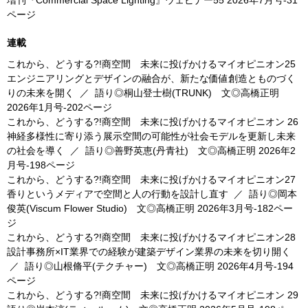
増刊『Commercial Space Lighting』ウェビナー55
2026年7月号-31
ページ
連載
これから、どうする?!商空間 未来に投げかけるマイオピニオン25
エンジニアリングとデザインの融合が、新たな価値創造とものづく
りの未来を開く
／
語り◎桐山登士樹(TRUNK) 文◎高橋正明
2026年1月号-202ページ
これから、どうする?!商空間 未来に投げかけるマイオピニオン 26
神経多様性に寄り添う展示空間の可能性が社会モデルを更新し未来
の社会を導く
／
語り◎善野英恵(丹青社) 文◎高橋正明
2026年2
月号-198ページ
これから、どうする?!商空間 未来に投げかけるマイオピニオン27
香りというメディアで空間と人の行動を設計し直す
／
語り◎岡本
俊英(Viscum Flower Studio) 文◎高橋正明
2026年3月号-182ペー
ジ
これから、どうする?!商空間 未来に投げかけるマイオピニオン28
設計事務所×IT業界での経験が建築デザイン業界の未来を切り開く
／
語り◎山根脩平(テクチャー) 文◎高橋正明
2026年4月号-194
ページ
これから、どうする?!商空間 未来に投げかけるマイオピニオン 29