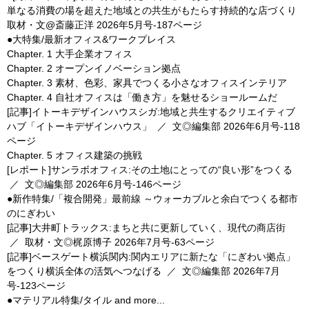
単なる消費の場を超えた地域との共生がもたらす持続的な店づくり
取材・文@斎藤正洋
2026年5月号-187ページ
●大特集/最新オフィス&ワークプレイス
Chapter. 1 大手企業オフィス
Chapter. 2 オープンイノベーション拠点
Chapter. 3 素材、色彩、家具でつくる小さなオフィスインテリア
Chapter. 4 自社オフィスは「働き方」を魅せるショールームだ
[記事]イトーキデザインハウスシガ:地域と共生するクリエイティブ
ハブ「イトーキデザインハウス」
／
文◎編集部
2026年6月号-118
ページ
Chapter. 5 オフィス建築の挑戦
[レポート]サンラボオフィス:その土地にとっての“良い形”をつくる
／
文◎編集部
2026年6月号-146ページ
●新作特集/「複合開発」最前線 ～ウォーカブルと余白でつくる都市
のにぎわい
[記事]大井町トラックス:まちと共に更新していく、現代の商店街
／
取材・文◎梶原博子
2026年7月号-63ページ
[記事]ベースゲート横浜関内:関内エリアに新たな「にぎわい拠点」
をつくり横浜全体の活気へつなげる
／
文◎編集部
2026年7月
号-123ページ
●マテリアル特集/タイル and more...