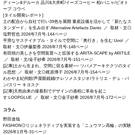
ディーン&デルーカ 品川&大井町/イーズコーヒー 柏/パニャ/ビオト
ープ コウベ
[タイル開発レポート]
土の配合から自社で行い39色を展開 量産設備を活かして「新たなス
タンダード」を生み出す:Alternative Artefacts Danto
／
取材・文◎
塩野哲也
2026年7月号-144ページ
平滑なサステイナブル・タイルで空間に「奥行き」を生む:Uool
／
取材・文◎伊藤梨香
2026年7月号-148ページ
有田焼の美しさを空間装置へと拡張する:ARITA-SCAPE by ARITILE
／
取材・文/金子紗希
2026年7月号-151ページ
[記事]土から生まれ、空間に宿る素材── ツバメアーキテクツのタイ
ル思想
／
取材・文◎梶原博子
2026年7月号-154ページ
わかやま紀州館/芦屋眼鏡鋪/ナレソメスタジオ/ラトリエ・デュ・パ
ン/スリー キヨスク
[記事]天然由来の接着剤でデザインの過程に革命を起こ
す:LOOPGLUE
／
取材・文◎金子紗希
2026年7月号-172ページ
コラム
野田達哉
FASHION◎リジェネラティブを実装する「ニュウマン高輪」の実験
2026年1月号-31ページ