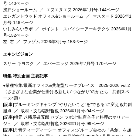
号-140ページ
攪拌ショールーム
／
エヌエヌエヌ
2026年1月号-144ページ
エレガントウッド オフィス&ショールーム
／
マスタード
2026年1
月号-148ページ
いしみらいラボ
／
ポイント スパイシーアーキテクツ
2026年1月
号-152ページ
左_右
／
ファゾム
2026年3月号-153ページ
エキシビジョン
スリー キヨスク
／
エバーエッジ
2026年7月号-170ページ
特集 特別企画 主要記事
●業種特集/最新オフィス&共創型ワークプレイス 2025-2026 vol.2
〈さまざまな企業が仕掛ける新しい“つながり”のかたち 共創スペ
ース4題〉
[記事]ブルーミングキャンプ:“やりたいこと”を“できる”に変える共創
拠点
／
取材・文◎塩野哲也
2026年1月号-94ページ
[記事]根元 八幡屋礒五郎 セブン ラボ:七味唐辛子と料理のマリアー
ジュ
／
取材・文◎塩野哲也
2026年1月号-99ページ
[記事]丹青ティーディーシー オフィス:グループ会社の「共創」を加