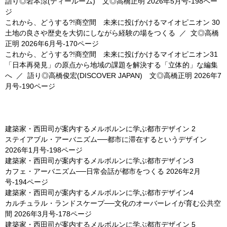
語り◎岩本涼(ティールーム) 文◎高橋正明
2026年5月号-198ペー
ジ
これから、どうする?!商空間 未来に投げかけるマイオピニオン 30
土地の良さや歴史を大切にしながら経験の場をつくる
／
文◎高橋
正明
2026年6月号-170ページ
これから、どうする?!商空間 未来に投げかけるマイオピニオン31
「日本再発見」の原点から地域の課題を解決する「立体的」な編集
へ
／
語り◎高橋俊宏(DISCOVER JAPAN) 文◎高橋正明
2026年7
月号-190ページ
建築家・西田司が案内するメルボルンに学ぶ都市デザイン 2
ステイアブル・アーバニズム──都市に滞在するというデザイン
2026年1月号-198ページ
建築家・西田司が案内するメルボルンに学ぶ都市デザイン3
カフェ・アーバニズム──日常会話が都市をつくる
2026年2月
号-194ページ
建築家・西田司が案内するメルボルンに学ぶ都市デザイン4
カルチュラル・ランドスケープ──文化のオーバーレイが育む公共空
間
2026年3月号-178ページ
建築家・西田司が案内するメルボルンに学ぶ都市デザイン 5