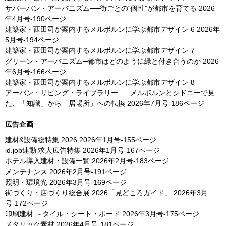
サバーバン・アーバニズム──街ごとの“個性”が都市を育てる
2026
年4月号-190ページ
建築家・西田司が案内するメルボルンに学ぶ都市デザイン 6
2026年
5月号-194ページ
建築家・西田司が案内するメルボルンに学ぶ都市デザイン 7
グリーン・アーバニズム─都市はどのように緑と付き合うのか
2026
年6月号-166ページ
建築家・西田司が案内するメルボルンに学ぶ都市デザイン 8
アーバン・リビング・ライブラリー ──メルボルンとシドニーで見
た、「知識」から「居場所」への転換
2026年7月号-186ページ
広告企画
建材&設備総特集 2026
2026年1月号-155ページ
id.job連動 求人広告特集
2026年1月号-167ページ
ホテル導入建材・設備一覧
2026年2月号-183ページ
メンテナンス
2026年2月号-191ページ
照明・環境光
2026年3月号-169ページ
街づくり・店づくり総合展 2026「見どころガイド」
2026年3月
号-172ページ
印刷建材 ～タイル・シート・ボード
2026年3月号-175ページ
メタリック素材
2026年4月号-181ページ