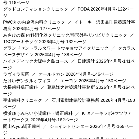
号-118ページ
グッドコンディションクリニック
／
PODA
2026年4月号-122ペー
ジ
PWC丸の内金沢内科クリニック
／
イトーキ 浜田晶則建築設計事
務所
2026年4月号-127ページ
あさひの森 内科消化器クリニック/整形外科リハビリクリニック
／
TSCアーキテクツ
2026年4月号-132ページ
グランドセントラルタワー トウキョウアイクリニック
／
タカラス
ペースデザイン
2026年4月号-138ページ
ハイメディック大阪中之島コース
／
日建設計
2026年4月号-141ペ
ージ
ラヴィラ広尾
／
オールドカン
2026年4月号-145ページ
たけいデンタルオフィス
／
エーヨン
2026年4月号-150ページ
大長歯科矯正歯科
／
葛島隆之建築設計事務所
2026年4月号-154ペ
ージ
宇宙歯科クリニック
／
石川素樹建築設計事務所
2026年4月号-158
ページ
横浜ゆうみらい小児歯科・矯正歯科
／
KTXアーキラボ+マツヤア
ートワークス
2026年4月号-162ページ
岡山A.you矯正歯科
／
ジョイントセンター
2026年4月号-165ペー
ジ