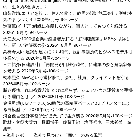
Chapter. 6 Survival Strategies〈設計事務所の未来戦略 ～これから
の「生き方&働き方」〉
山梨洋靖:エリアを絞り、住んで働く。静岡の設計施工会社が挑む本
気のまちづくり
2026年5月号-90ページ
進藤篤(イリア):組織に在籍しながら、個人としてもつくり続ける
2026年5月号-94ページ
大江太人:1000億企業の経営者が頼る「顧問建築家」MBAを取得し
た、新しい建築家の姿
2026年5月号-96ページ
高橋寿太郎:建築が建ちにくい時代、設計事務所のビジネスモデルは
多様化する
2026年5月号-98ページ
三井祐介(日建設計):「再開発が困難な時代」に建築の姿と建築家像
を考える
2026年5月号-100ページ
松本照久:M&Aという選択肢で、会社、社員、クライアントを守る
2026年5月号-102ページ
勝亦優祐、丸山裕貴:設計だけに頼らず、シェアハウス運営まで手掛
ける理由とは
／
2026年5月号-103ページ
金澤勇輝(CGワークス):AI時代の高精度パースと3Dプリンターによ
る白模型
／
2026年5月号-106ページ
河合優吉:設計事務所は“営業力”で生き残る
2026年5月号-108ページ
取材・文◎大菅力 梶原博子 佐藤千紗 塩野哲也 玉木裕希 編
集部
●[海外レポート]海外で見つけた「商い」のある風景