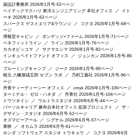
築設計事務所
2026年1月号-52ページ
ベイテックマクハリ 東洋エンジニアリング 本社オフィス
／
イト
ーキ
2026年1月号-62ページ
スパークス ゲストエリア&ラウンジ
／
コクヨ
2026年1月号-68ペ
ージ
博報堂キャビン
／
ポンデッジ+ファーム
2026年1月号-71ページ
ベネフィットライン
／
ライン
2026年1月号-76ページ
カカオピッコマ
／
サクマエシマ
2026年1月号-82ページ
インキュベイトファンド オフィス
／
ジュンカン
2026年1月号-86
ページ
ブルーミングキャンプ
／
ジーク
2026年1月号-90ページ
根元 八幡屋礒五郎 セブン ラボ
／
乃村工藝社
2026年1月号-96ペ
ージ
丹青ティーディーシー オフィス
／
cmyk
2026年1月号-100ページ
ターミナル・ ゼロ・ハネダ
／
丹青社
2026年1月号-104ページ
トウツネイシ
／
ウルトラスタジオ
2026年6月号-44ページ
パーソルキャリア 麻布台本社オフィス 拡張プロジェクト
／
ザ・
デザイン・スタジオ
2026年6月号-52ページ
オズマピーアール
／
シグナル
2026年6月号-57ページ
東映
／
オカムラ
2026年6月号-61ページ
ホンダ ソフトウェア スタジオ トウキョウ
／
コクヨ
2026年6月