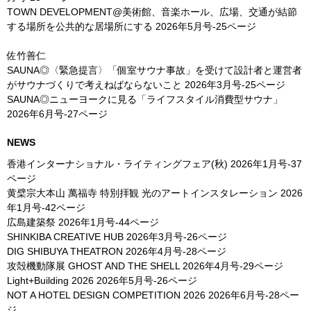
TOWN DEVELOPMENT@美術館、音楽ホール、広場、交通が結節
する場所を公共的な居場所にする
2026年5月号-25ページ
佐竹善仁
SAUNA◎〈緊急提言〉「個室サウナ事故」を受けて設計者と運営者
がサウナづくりで考えねばならないこと
2026年3月号-25ページ
SAUNA◎ニューヨークに見る「ライフスタイル消費型サウナ」
2026年6月号-27ページ
NEWS
香港インターナショナル・ライティングフェア(秋)
2026年1月号-37
ページ
黄檗宗大本山 萬福寺 特別拝観 光のアートインスタレーション
2026
年1月号-42ページ
広島建築祭
2026年1月号-44ページ
SHINKIBA CREATIVE HUB
2026年3月号-26ページ
DIG SHIBUYA THEATRON
2026年4月号-28ページ
攻殻機動隊展 GHOST AND THE SHELL
2026年4月号-29ページ
Light+Building 2026
2026年5月号-26ページ
NOT A HOTEL DESIGN COMPETITION 2026
2026年6月号-28ペー
ジ