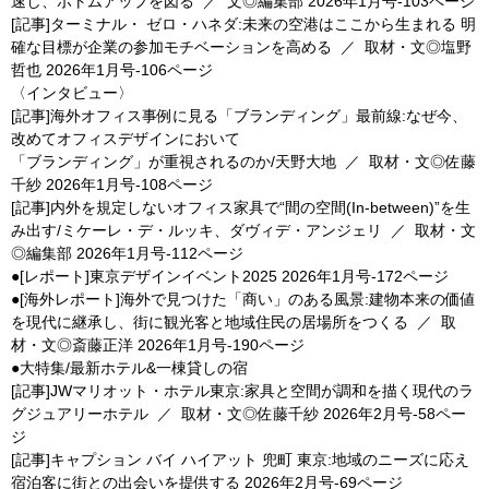
速し、ボトムアップを図る
／
文◎編集部
2026年1月号-103ページ
[記事]ターミナル・ ゼロ・ハネダ:未来の空港はここから生まれる 明
確な目標が企業の参加モチベーションを高める
／
取材・文◎塩野
哲也
2026年1月号-106ページ
〈インタビュー〉
[記事]海外オフィス事例に見る「ブランディング」最前線:なぜ今、
改めてオフィスデザインにおいて
「ブランディング」が重視されるのか/天野大地
／
取材・文◎佐藤
千紗
2026年1月号-108ページ
[記事]内外を規定しないオフィス家具で“間の空間(In-between)”を生
み出す/ミケーレ・デ・ルッキ、ダヴィデ・アンジェリ
／
取材・文
◎編集部
2026年1月号-112ページ
●[レポート]東京デザインイベント2025
2026年1月号-172ページ
●[海外レポート]海外で見つけた「商い」のある風景:建物本来の価値
を現代に継承し、街に観光客と地域住民の居場所をつくる
／
取
材・文◎斎藤正洋
2026年1月号-190ページ
●大特集/最新ホテル&一棟貸しの宿
[記事]JWマリオット・ホテル東京:家具と空間が調和を描く現代のラ
グジュアリーホテル
／
取材・文◎佐藤千紗
2026年2月号-58ペー
ジ
[記事]キャプション バイ ハイアット 兜町 東京:地域のニーズに応え
宿泊客に街との出会いを提供する
2026年2月号-69ページ