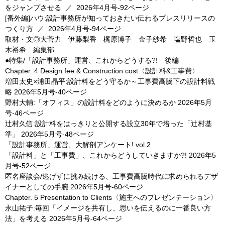
をジャンプさせる
／
2026年4月号-92ページ
[番外編]ハウ:設計事務所が知っておきたい伝わるプレスリリースの
つくり方
／
2026年4月号-94ページ
取材・文◎大菅力 伊藤梨香 梶原博子 金子紗希 塩野哲也 玉
木裕希 編集部
●特集/「設計事務所」運営、これからどうする?! 後編
Chapter. 4 Design fee & Construction cost〈設計料&工事費〉
増田太史×浦田晶平:設計料をどう守るか～工事費高騰下の設計料戦
略
2026年5月号-40ページ
野村大輔:「オフィス」の設計料をどのように決めるか
2026年5月
号-46ページ
辻村久信:設計料をはっきりと公開する設立30年で培った「辻村基
準」
2026年5月号-48ページ
「設計事務所」運営、大解剖アンケート! vol.2
「設計料」と「工事費」、これからどうしていきますか?!
2026年5
月号-52ページ
匿名座談会/逃げずに挑み続ける、工事費高騰時代に求められるデザ
イナーとしての手腕
2026年5月号-60ページ
Chapter. 5 Presentation to Clients〈施主へのプレゼンテーション〉
永山祐子:毎回「イメージを共有し、思いを伝えるのに一番良い方
法」を考える
2026年5月号-64ページ