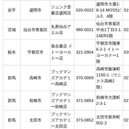
盛岡市大通2-
ジュンク堂
岩手
盛岡市
020-0022
8-14 MOSSビ
01
書店盛岡店
ル3、4階
仙台市青葉区
丸善仙台ア
宮城
仙台市青葉区
980-0021
中央1丁目3-1-
02
エル店
1AER1階
宇都宮市陽東
落合書店 イ
6-2-1 イトー
栃木
宇都宮市
トーヨーカ
321-0904
02
ヨーカドー1
ドー店
階
高崎市飯塚町
ブックマン
1150-1（ウニ
群馬
高崎市
ズアカデミ
370-0069
02
クス高崎2
ー高崎店
階）
ブックマン
前橋市大渡町
群馬
前橋市
ズアカデミ
371-0854
02
2-3-1
ー前橋店
ブックマン
太田市新井町
群馬
太田市
ズアカデミ
373-0852
02
502-2
ー太田店