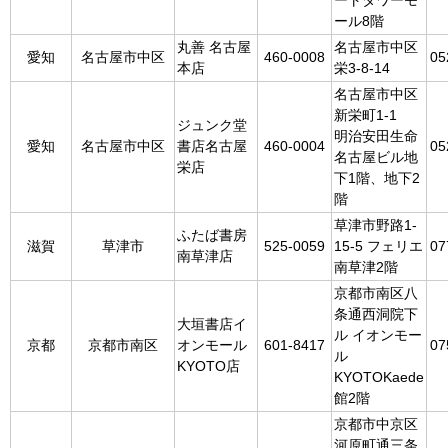
ートタワーモ
ール8階
丸善 名古屋
名古屋市中区
愛知
名古屋市中区
460-0008
05
本店
栄3-8-14
名古屋市中区
新栄町1-1
ジュンク堂
明治安田生命
愛知
名古屋市中区
書店名古屋
460-0004
05
名古屋ビル地
栄店
下1階、地下2
階
草津市野路1-
ふたば書房
滋賀
草津市
525-0059
15-5 フェリエ
07
南草津店
南草津2階
京都市南区八
条通西洞院下
大垣書店イ
ル イオンモー
京都
京都市南区
オンモール
601-8417
07
ル
KYOTO店
KYOTOKaede
館2階
京都市中京区
河原町通三条