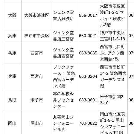
大阪市浪速区
ジュンク堂
湊町1-2-3 マ
大阪
大阪市浪速区
556-0017
06
書店難波店
ルイト難波ビ
ル3階
ジュンク堂
神戸市中央区
兵庫
神戸市中央区
650-0021
07
書店三宮店
三宮町1-6-18
西宮市北口町
ジュンク堂
兵庫
西宮市
663-8035
1-1 アクタ西
07
書店西宮店
宮西館4階
ブックファ
西宮市高松町
ースト 阪急
14-2 阪急西宮
兵庫
西宮市
663-8204
07
西宮ガーデ
ガーデンズ 4
ンズ店
階
本の学校今
米子市新開2-
鳥取
米子市
井ブックセ
683-0801
08
3-10
ンター
岡山市北区表
丸善岡山シ
町1-5-1 岡山
岡山
岡山市
ンフォニー
700-0822
08
シンフォニー
ビル店
ビル地下1階