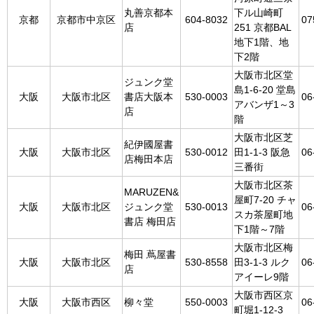
丸善京都本
下ル山崎町
京都
京都市中京区
604-8032
07
店
251 京都BAL
地下1階、地
下2階
大阪市北区堂
ジュンク堂
島1-6-20 堂島
大阪
大阪市北区
書店大阪本
530-0003
06
アバンザ1～3
店
階
大阪市北区芝
紀伊國屋書
大阪
大阪市北区
530-0012
田1-1-3 阪急
06
店梅田本店
三番街
大阪市北区茶
MARUZEN&
屋町7-20 チャ
大阪
大阪市北区
ジュンク堂
530-0013
06
スカ茶屋町地
書店 梅田店
下1階～7階
大阪市北区梅
梅田 蔦屋書
大阪
大阪市北区
530-8558
田3-1-3 ルク
06
店
アイーレ9階
大阪市西区京
大阪
大阪市西区
柳々堂
550-0003
06
町堀1-12-3