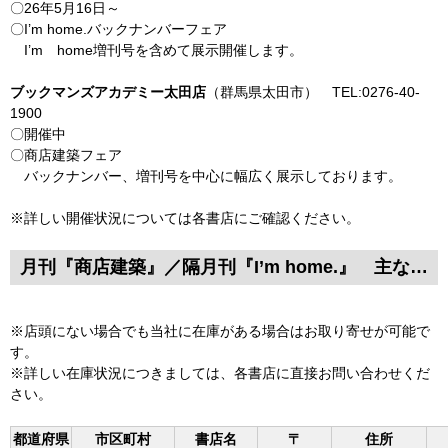
〇26年5月16日～
〇I’m home.バックナンバーフェア
I’m home増刊号を含めて展示開催します。
ブックマンズアカデミー太田店
（群馬県太田市） TEL:0276-40-
1900
〇開催中
〇商店建築フェア
バックナンバー、増刊号を中心に幅広く展示しております。
※詳しい開催状況については各書店にご確認ください。
月刊『商店建築』／隔月刊『I’m home.』 主なバックナンバー取り扱い書店
※店頭にない場合でも当社に在庫がある場合はお取り寄せが可能で
す。
※詳しい在庫状況につきましては、各書店に直接お問い合わせくだ
さい。
都道府県
市区町村
書店名
〒
住所