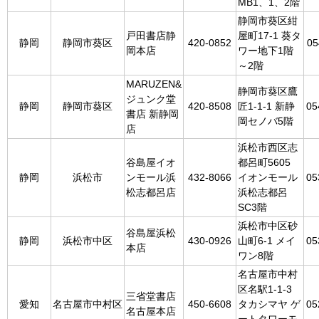
MB1、1、2階
静岡市葵区紺
戸田書店静
屋町17-1 葵タ
静岡
静岡市葵区
420-0852
05
岡本店
ワー地下1階
～2階
MARUZEN&
静岡市葵区鷹
ジュンク堂
静岡
静岡市葵区
420-8508
匠1-1-1 新静
05
書店 新静岡
岡セノバ5階
店
浜松市西区志
谷島屋イオ
都呂町5605
静岡
浜松市
ンモール浜
432-8066
イオンモール
05
松志都呂店
浜松志都呂
SC3階
浜松市中区砂
谷島屋浜松
静岡
浜松市中区
430-0926
山町6-1 メイ
05
本店
ワン8階
名古屋市中村
区名駅1-1-3
三省堂書店
愛知
名古屋市中村区
450-6608
タカシマヤ ゲ
05
名古屋本店