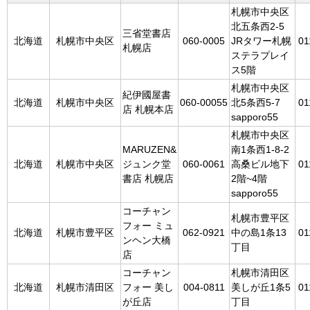
札幌市中央区
北五条西2-5
三省堂書店
北海道
札幌市中央区
060-0005
JRタワー札幌
01
札幌店
ステラプレイ
ス5階
札幌市中央区
紀伊國屋書
北海道
札幌市中央区
060-00055
北5条西5-7
01
店 札幌本店
sapporo55
札幌市中央区
MARUZEN&
南1条西1-8-2
北海道
札幌市中央区
ジュンク堂
060-0061
高桑ビル地下
01
書店 札幌店
2階~4階
sapporo55
コーチャン
札幌市豊平区
フォー ミュ
北海道
札幌市豊平区
062-0921
中の島1条13
01
ンヘン大橋
丁目
店
コーチャン
札幌市清田区
北海道
札幌市清田区
フォー 美し
004-0811
美しが丘1条5
01
が丘店
丁目