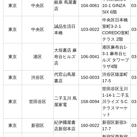
銀座 蔦屋書
東京
中央区
104-0061
10-1 GINZA
03
店
SIX 6階
中央区日本橋
誠品生活日
室町3-2-1
東京
中央区
103-0022
03
本橋
COREDO室町
テラス 2階
港区麻布台1-
大垣書店 麻
3-1 麻布台ヒ
東京
港区
布台ヒルズ
106-0041
03
ルズ タワープ
店
ラザ4階
代官山蔦屋
渋谷区猿楽町
東京
渋谷区
150-0033
03
書店
17-5
世田谷区玉川
1-14-1 二子玉
二子玉川 蔦
東京
世田谷区
158-0094
川ライズ S.C.
03
屋家電
テラスマーケ
ット
紀伊國屋書
新宿区新宿3-
東京
新宿区
160-0022
03
店新宿本店
17-7
新宿区西新宿