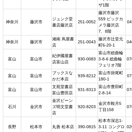
ザ1階
藤沢市藤沢
ジュンク堂
559 ビックカ
神奈川
藤沢市
251-0052
04
書店藤沢店
メラ藤沢店
7、8階
湘南 蔦屋書
藤沢市辻堂元
神奈川
藤沢市
251-0043
04
店
町6-20-1
富山市総曲輪
紀伊國屋書
富山
富山市
930-0083
3-8-6 総曲輪
07
店富山店
フェリオ7階
ブックスな
富山市掛尾町
富山
富山市
939-8212
07
かだ本店
180-1
文苑堂書店
富山市豊田町
富山
富山市
931-8313
07
富山豊田店
2-8-14
金沢ビーン
金沢市鞍月5
石川
金沢市
ズ明文堂書
920-8203
07
丁目158
店
松本市深志1-
長野
松本市
丸善 松本店
390-0815
3-11 コングロ
02