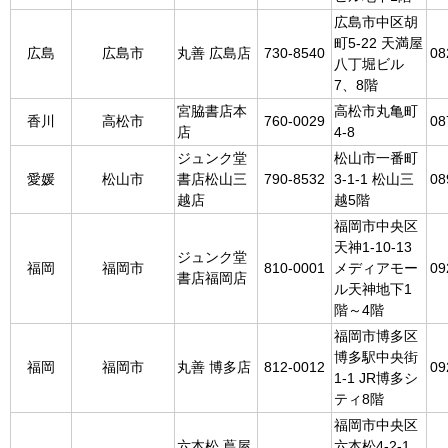
広島市中区胡
町5-22 天満屋
広島
広島市
丸善 広島店
730-8540
08
八丁堀ビル
7、8階
宮脇書店本
高松市丸亀町
香川
高松市
760-0029
08
店
4-8
ジュンク堂
松山市一番町
愛媛
松山市
書店松山三
790-8532
3-1-1 松山三
08
越店
越5階
福岡市中央区
天神1-10-13
ジュンク堂
福岡
福岡市
810-0001
メディアモー
09
書店福岡店
ル天神地下1
階～4階
福岡市博多区
博多駅中央街
福岡
福岡市
丸善 博多店
812-0012
09
1-1 JR博多シ
ティ8階
福岡市中央区
六本松 蔦屋
六本松4-2-1