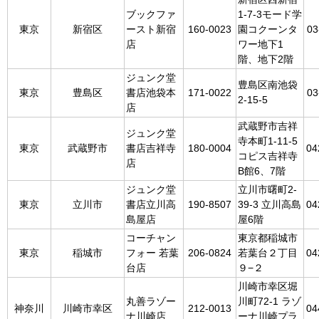
ブックファ
1-7-3モード学
東京
新宿区
ースト新宿
160-0023
園コクーンタ
03
店
ワー地下1
階、地下2階
ジュンク堂
豊島区南池袋
東京
豊島区
書店池袋本
171-0022
03
2-15-5
店
武蔵野市吉祥
ジュンク堂
寺本町1-11-5
東京
武蔵野市
書店吉祥寺
180-0004
04
コピス吉祥寺
店
B館6、7階
ジュンク堂
立川市曙町2-
東京
立川市
書店立川高
190-8507
39-3 立川高島
04
島屋店
屋6階
コーチャン
東京都稲城市
東京
稲城市
フォー 若葉
206-0824
若葉台２丁目
04
台店
９−２
川崎市幸区堀
丸善ラゾー
川町72-1 ラゾ
神奈川
川崎市幸区
212-0013
04
ナ川崎店
ーナ川崎プラ