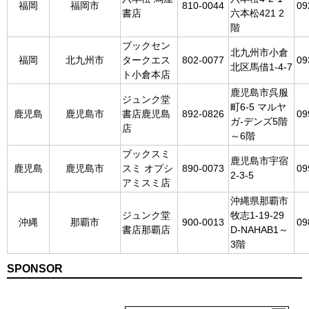
福岡
福岡市
810-0044
09
書店
六本松421 2
階
ブックセン
北九州市小倉
福岡
北九州市
タークエス
802-0077
09
北区馬借1-4-7
ト小倉本店
鹿児島市呉服
ジュンク堂
町6-5 マルヤ
鹿児島
鹿児島市
書店鹿児島
892-0826
09
ガ-デンズ5階
店
～6階
ブックスミ
鹿児島市宇宿
鹿児島
鹿児島市
スミ オプシ
890-0073
09
2-3-5
アミスミ店
沖縄県那覇市
ジュンク堂
牧志1-19-29
沖縄
那覇市
900-0013
09
書店那覇店
D-NAHAB1～
3階
SPONSOR