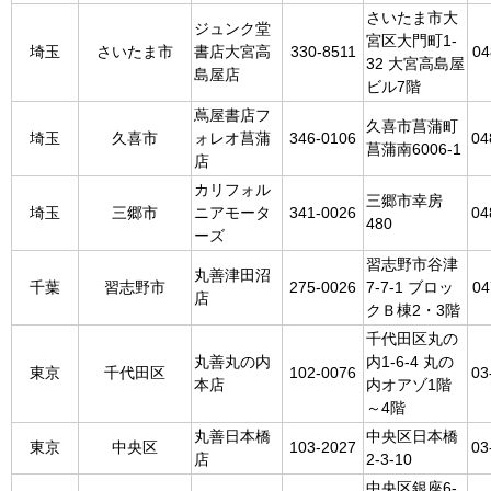
さいたま市大
ジュンク堂
宮区大門町1-
埼玉
さいたま市
書店大宮高
330-8511
04
32 大宮高島屋
島屋店
ビル7階
蔦屋書店フ
久喜市菖蒲町
埼玉
久喜市
ォレオ菖蒲
346-0106
04
菖蒲南6006-1
店
カリフォル
三郷市幸房
埼玉
三郷市
ニアモータ
341-0026
04
480
ーズ
習志野市谷津
丸善津田沼
千葉
習志野市
275-0026
7-7-1 ブロッ
04
店
クＢ棟2・3階
千代田区丸の
丸善丸の内
内1-6-4 丸の
東京
千代田区
102-0076
03
本店
内オアゾ1階
～4階
丸善日本橋
中央区日本橋
東京
中央区
103-2027
03
店
2-3-10
中央区銀座6-