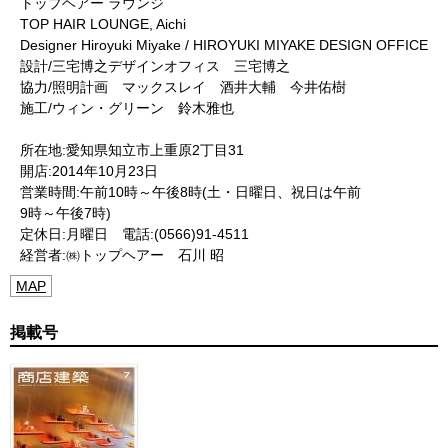
トップヘアー ラウンジ
TOP HAIR LOUNGE, Aichi
Designer Hiroyuki Miyake / HIROYUKI MIYAKE DESIGN OFFICE
設計/三宅博之デザインオフィス 三宅博之
協力/照明計画 マックスレイ 酒井大輔 今井佑樹
施工/ウィン・グリーン 鈴木雅也
所在地:愛知県知立市上重原2丁目31
開店:2014年10月23日
営業時間:午前10時～午後8時(土・日曜日、祝日は午前
9時～午後7時)
定休日:月曜日 電話:(0566)91-4511
経営者:㈱トップヘアー 石川 昭
MAP
掲載号