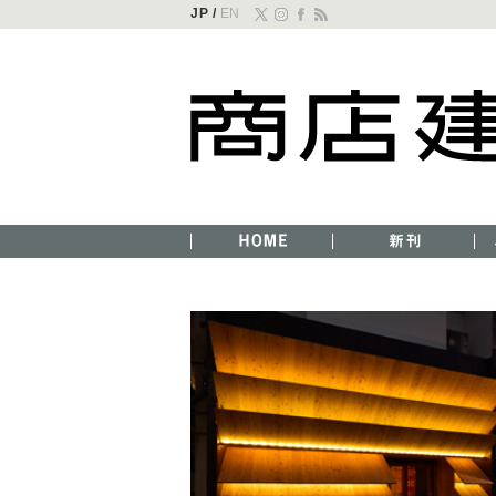
JP /
EN