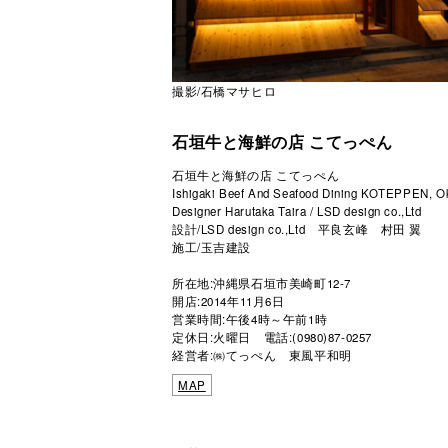
撮影/石橋マサヒロ
石垣牛と海鮮の店 こてっぺん
石垣牛と海鮮の店 こてっぺん
Ishigaki Beef And Seafood Dining KOTEPPEN, O
Designer Harutaka Taira / LSD design co.,Ltd
設計/LSD design co.,Ltd 平良玄峰 村田 翼
施工/玉吉建設
所在地:沖縄県石垣市美崎町12-7
開店:2014年11月6日
営業時間:午後4時～午前1時
定休日:火曜日 電話:(0980)87-0257
経営者:㈱てっぺん 東風平和明
MAP