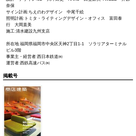
奈保
サイン計画:ちえのわデザイン 中尾千絵
照明計画:トミタ・ライティングデザイン・オフィス 富田泰
行 大岡直美
施工:清水建設九州支店
所在地:福岡県福岡市中央区天神2丁目1-1 ソラリアターミナル
ビル3階
事業主・経営者:西日本鉄道㈱
運営者:西鉄高速バス㈱
掲載号