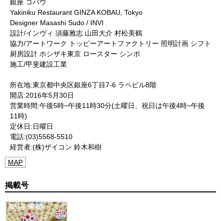
銀座 コバウ
Yakiniku Restaurant GINZA KOBAU, Tokyo
Designer Masashi Sudo / INVI
設計/インヴィ 須藤雅志 山田大介 村松美鶴
協力/アートワーク トッピーアートファクトリー 照明計画 シフト
厨房設計 ホシザキ東京 ロースター シンポ
施工/甲斐建設工業
所在地:東京都中央区銀座6丁目7-6 ラペビル8階
開店:2016年5月30日
営業時間:午後5時~午後11時30分(土曜日、祝日は午後4時~午後
11時)
定休日:日曜日
電話:(03)5568-5510
経営者:(株)ザイコン 鈴木和樹
MAP
掲載号