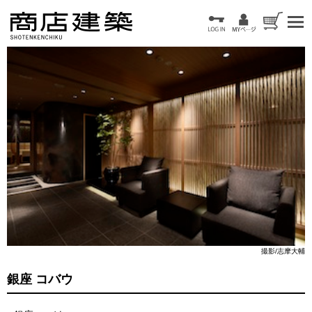
撮影/志摩大輔
銀座 コバウ