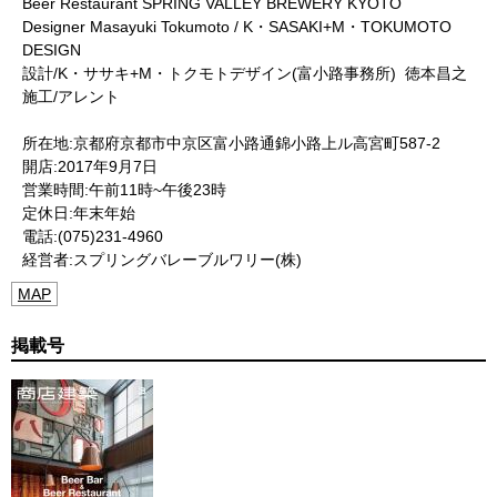
Beer Restaurant SPRING VALLEY BREWERY KYOTO
Designer Masayuki Tokumoto / K・SASAKI+M・TOKUMOTO
DESIGN
設計/K・ササキ+M・トクモトデザイン(富小路事務所) 徳本昌之
施工/アレント
所在地:京都府京都市中京区富小路通錦小路上ル高宮町587-2
開店:2017年9月7日
営業時間:午前11時~午後23時
定休日:年末年始
電話:(075)231-4960
経営者:スプリングバレーブルワリー(株)
MAP
掲載号