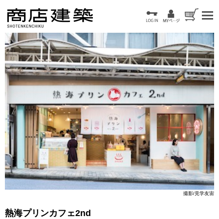
撮影/見学友宙
熱海プリンカフェ2nd