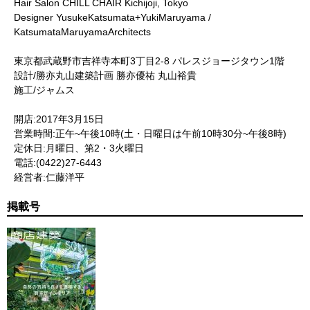
Hair Salon CHILL CHAIR Kichijoji, Tokyo
Designer YusukeKatsumata+YukiMaruyama /
KatsumataMaruyamaArchitects
東京都武蔵野市吉祥寺本町3丁目2-8 パレスジョージタウン1階
設計/勝亦丸山建築計画 勝亦優祐 丸山裕貴
施工/ジャムス
開店:2017年3月15日
営業時間:正午~午後10時(土・日曜日は午前10時30分~午後8時)
定休日:月曜日、第2・3火曜日
電話:(0422)27-6443
経営者:仁藤洋平
掲載号