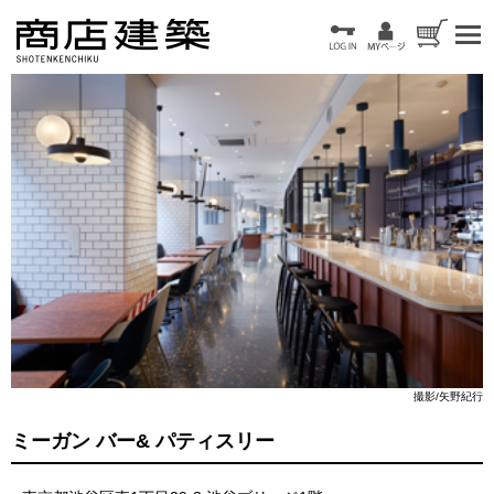
撮影/矢野紀行
ミーガン バー& パティスリー