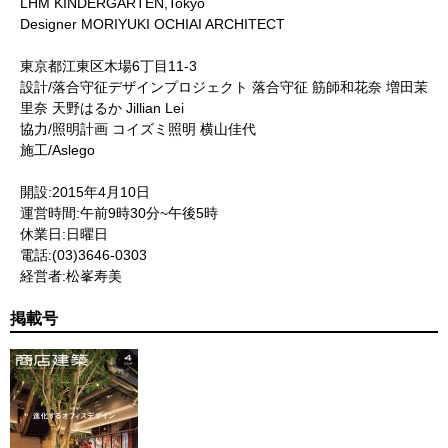
LHM KINDERGARTEN,Tokyo
Designer MORIYUKI OCHIAI ARCHITECT
東京都江東区木場6丁目11-3
設計/落合守征デザインプロジェクト 落合守征 筋師和花奈 増田茉
里奈 天野はるか Jillian Lei
協力/照明計画 コイズミ照明 横山佳代
施工/Aslego
開設:2015年4月10日
運営時間:午前9時30分~午後5時
休業日:日曜日
電話:(03)3646-0303
経営者:松峯寿美
掲載号