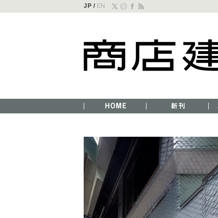
JP /
EN