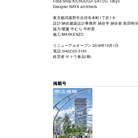
Food Shop KICHIJOUJI SATOU, Tokyo
Designer NAYA architects
東京都武蔵野市吉祥寺本町1丁目1-8
設計/納谷建築設計事務所 納谷学 納谷新 島田明
協力/暖簾 中むら 中村新
施工/MAXKENZO
リニューアルオープン:2018年10月1日
電話:(0422)22-3130
経営者:サトウ食品(株)
掲載号