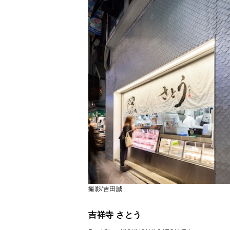
撮影/吉田誠
吉祥寺 さとう