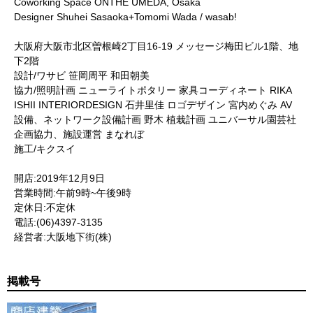
Coworking Space ONTHE UMEDA, Osaka
Designer Shuhei Sasaoka+Tomomi Wada / wasab!
大阪府大阪市北区曽根崎2丁目16-19 メッセージ梅田ビル1階、地
下2階
設計/ワサビ 笹岡周平 和田朝美
協力/照明計画 ニューライトポタリー 家具コーディネート RIKA
ISHII INTERIORDESIGN 石井里佳 ロゴデザイン 宮内めぐみ AV
設備、ネットワーク設備計画 野木 植栽計画 ユニバーサル園芸社
企画協力、施設運営 まなれぼ
施工/キクスイ
開店:2019年12月9日
営業時間:午前9時~午後9時
定休日:不定休
電話:(06)4397-3135
経営者:大阪地下街(株)
掲載号