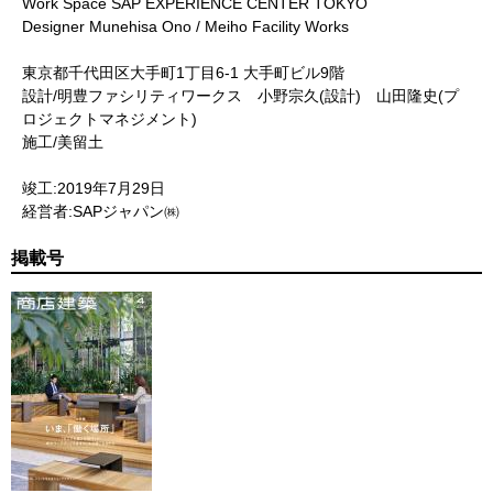
Work Space SAP EXPERIENCE CENTER TOKYO
Designer Munehisa Ono / Meiho Facility Works
東京都千代田区大手町1丁目6-1 大手町ビル9階
設計/明豊ファシリティワークス 小野宗久(設計) 山田隆史(プ
ロジェクトマネジメント)
施工/美留土
竣工:2019年7月29日
経営者:SAPジャパン㈱
掲載号