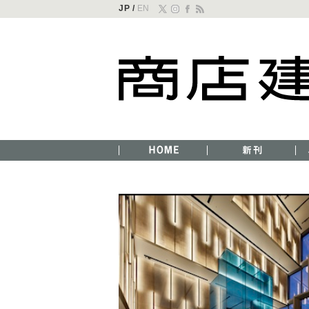
JP /
EN