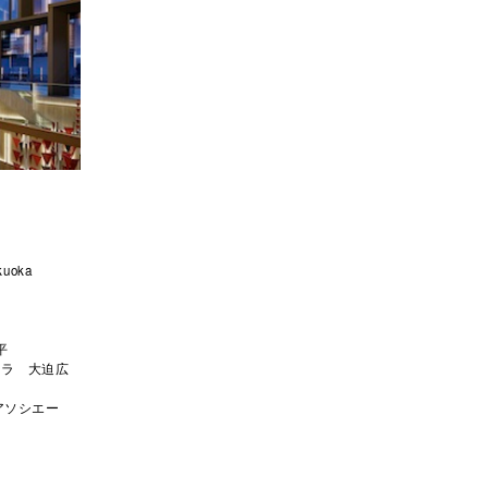
kuoka
平
ラ 大迫広
アソシエー