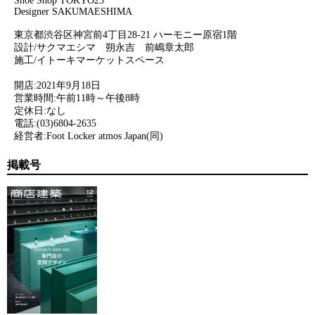
Shoe Shop TOKYO23
Designer SAKUMAESHIMA
東京都渋谷区神宮前4丁目28-21 ハーモニー原宿1階
設計/サクマエシマ 朔永吉 前嶋章太郎
施工/イトーキマーケットスペース
開店:2021年9月18日
営業時間:午前11時～午後8時
定休日:なし
電話:(03)6804-2635
経営者:Foot Locker atmos Japan(同)
掲載号