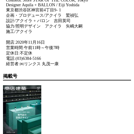
Cosmetic Store STAR OF THE COLOR, Tokyo
Designer Aquila + BALLON / Eiji Yoshida
東京都渋谷区神宮前4丁目9- 1
企画・プロデュース/アクイラ 鷲禎弘
設計/アクイラ + バロン 吉田英司
協力/照明デザイン アクイラ 矢嶋大嗣
施工/アクイラ
開店:2020年11月16日
営業時間:午前11時～午後7時
定休日:不定休
電話:(03)6384-5166
経営者:㈱リンクス 丸茂一康
掲載号