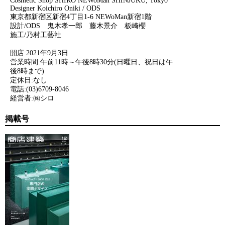
Cosmetic Shop SHIRO NEWoMan SHINJUKU, Tokyo
Designer Koichiro Oniki / ODS
東京都新宿区新宿4丁目1-6 NEWoMan新宿1階
設計/ODS 鬼木孝一郎 藤木景介 板崎櫻
施工/乃村工藝社
開店:2021年9月3日
営業時間:午前11時～午後8時30分(日曜日、祝日は午
後8時まで)
定休日:なし
電話:(03)6709-8046
経営者:㈱シロ
掲載号