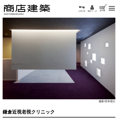
撮影/宮本啓介
鎌倉近視老視クリニック