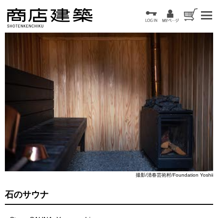
撮影/清春芸術村/Foundation Yoshii
石のサウナ