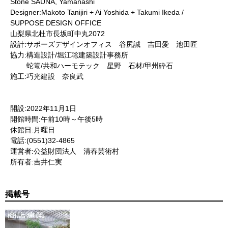
Stone SAUNA, Yamanashi
Designer:Makoto Tanijiri + Ai Yoshida + Takumi Ikeda /
SUPPOSE DESIGN OFFICE
山梨県北杜市長坂町中丸2072
設計:サポーズデザインオフィス 谷尻誠 吉田愛 池田匠
協力:構造設計/堀江聡建築設計事務所
蛇篭/共和ハーモテック 星野 石材/甲州砕石
施工:巧光建設 奈良武
開設:2022年11月1日
開館時間:午前10時～午後5時
休館日:月曜日
電話:(0551)32-4865
運営者:公益財団法人 清春芸術村
所有者:吉井仁実
掲載号