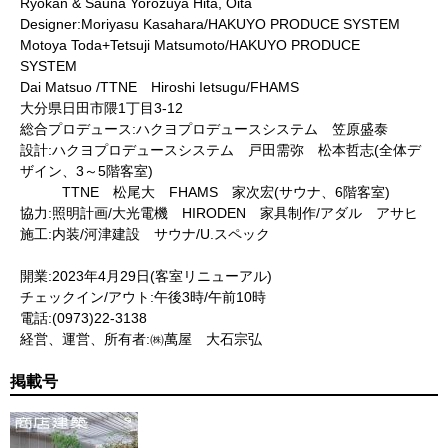
Ryokan & Sauna Yorozuya Hita, Oita
Designer:Moriyasu Kasahara/HAKUYO PRODUCE SYSTEM
Motoya Toda+Tetsuji Matsumoto/HAKUYO PRODUCE
SYSTEM
Dai Matsuo /TTNE Hiroshi Ietsugu/FHAMS
大分県日田市隈1丁目3-12
総合プロデュース:ハクヨプロデュースシステム 笠原盛泰
設計:ハクヨプロデュースシステム 戸田需弥 松本哲志(全体デ
ザイン、3～5階客室)
TTNE 松尾大 FHAMS 家次宏(サウナ、6階客室)
協力:照明計画/大光電機 HIRODEN 家具制作/アダル アサヒ
施工:内装/河津建設 サウナ/U.スペック
開業:2023年4月29日(客室リニューアル)
チェックイン/アウト:午後3時/午前10時
電話:(0973)22-3138
経営、運営、所有者:㈱萬屋 大石宗弘
掲載号