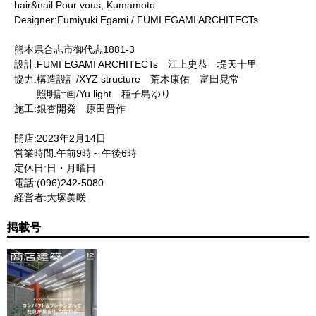
hair&nail Pour vous, Kumamoto
Designer:Fumiyuki Egami / FUMI EGAMI ARCHITECTs
熊本県合志市御代志1881-3
設計:FUMI EGAMI ARCHITECTs 江上史恭 堤天十里
協力:構造設計/XYZ structure 荒木康佑 富田晃常
照明計画/Yu light 種子島ゆり
施工:銀杏開発 原田晋作
開店:2023年2月14日
営業時間:午前9時～午後6時
定休日:日・月曜日
電話:(096)242-5080
経営者:大塚美咲
掲載号