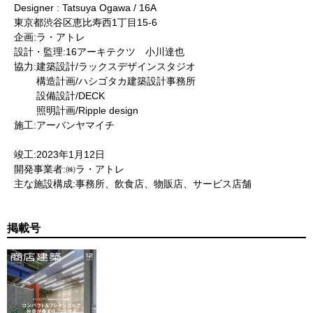
Designer : Tatsuya Ogawa / 16A
東京都渋谷区恵比寿西1丁目15-6
企画:ラ・アトレ
設計・監理:16アーキテクツ 小川達也
協力:建築設計/ラックスデザインスタジオ
構造計画/ハシゴタカ建築設計事務所
設備設計/DECK
照明計画/Ripple design
施工:アーバンヤマイチ
竣工:2023年1月12日
開発事業者:㈱ラ・アトレ
主な施設構成:事務所、飲食店、物販店、サービス店舗
掲載号