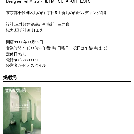
Designer:Rei Mitsui / REI MITSUI ARCHITECTS
東京都千代田区丸の内1丁目5-1 新丸の内ビルディング2階
設計:三井嶺建築設計事務所 三井嶺
協力:照明計画/灯工舎
開店:2023年11月22日
営業時間:午前11時～午後9時(日曜日、祝日は午後8時まで)
定休日:なし
電話:(03)5860-3620
経営者:㈱ビオスタイル
掲載号