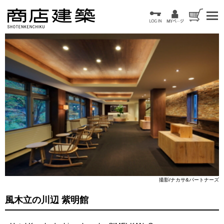
撮影/ナカサ&パートナーズ
風木立の川辺 紫明館