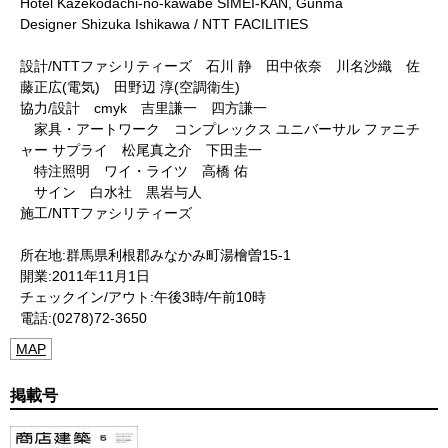
Hotel Kazekodachi-no-kawabe SIMEI-KAN, Gunma
Designer Shizuka Ishikawa / NTT FACILITIES
設計/NTTファシリティーズ 石川 静 田中依奈 川名沙織 佐
藤正広(電気) 田野辺 淳(空調衛生)
協力/設計 cmyk 吉里謙一 四方謙一
家具・アートワーク コンプレックス ユニバーサル ファニチ
ャー サプライ 松尾真之介 下田圭一
特注照明 ワイ・ライツ 高橋 佑
サイン 白水社 黒岩与人
施工/NTTファシリティーズ
所在地:群馬県利根郡みなかみ町湯檜曽15-1
開業:2011年11月1日
チェックイン/アウト:午後3時/午前10時
電話:(0278)72-3650
MAP
掲載号