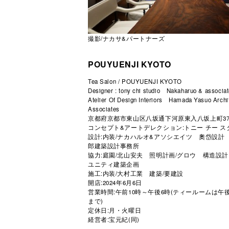
撮影/ナカサ&パートナーズ
POUYUENJI KYOTO
Tea Salon / POUYUENJI KYOTO
Designer : tony chi studio Nakaharuo & assoc
Atelier Of Design Interiors Hamada Yasuo Archit
Associates
京都府京都市東山区八坂通下河原東入八坂上町37
コンセプト&アートデレクション:トニー チー ス
設計:内装/ナカハルオ&アソシエイツ 奧岱設計
郎建築設計事務所
協力:庭園/北山安夫 照明計画/グロウ 構造設計
ユニティ建築企画
施工:内装/大村工業 建築/要建設
開店:2024年6月6日
営業時間:午前10時～午後6時(ティールームは午
まで)
定休日:月・火曜日
経営者:宝元紀(同)