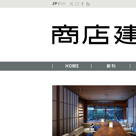
JP /
EN