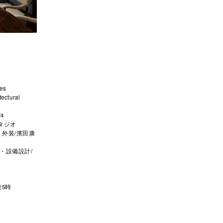
iates
ectural
4
タジオ
 外装/濱田康
・設備設計/
後5時