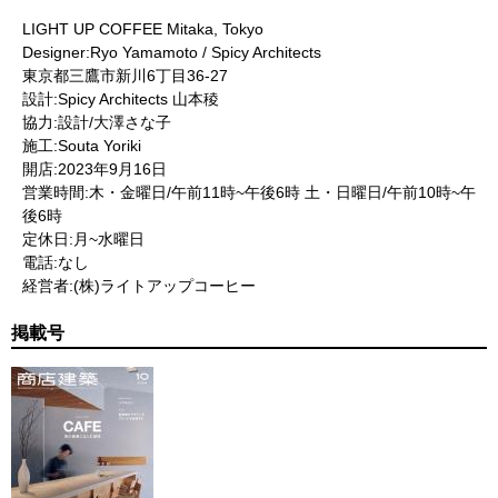
LIGHT UP COFFEE Mitaka, Tokyo
Designer:Ryo Yamamoto / Spicy Architects
東京都三鷹市新川6丁目36-27
設計:Spicy Architects 山本稜
協力:設計/大澤さな子
施工:Souta Yoriki
開店:2023年9月16日
営業時間:木・金曜日/午前11時~午後6時 土・日曜日/午前10時~午
後6時
定休日:月~水曜日
電話:なし
経営者:(株)ライトアップコーヒー
掲載号