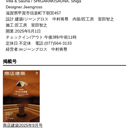
Villa & Sauna / SHIGARAKISAUNA, Shiga
Designer:Jeengross
滋賀県甲賀市信楽町下朝宮457
設計:建築/ジーングロス 中村将尊 内装/匠工房 室田智之
施工:匠工房 室田智之
開業:2025年5月1日
チェックイン/アウト:午後3時/午前11時
定休日:不定休 電話:(077)564-3133
経営者:㈱ジーングロス 中村将尊
掲載号
商店建築2025年9月号