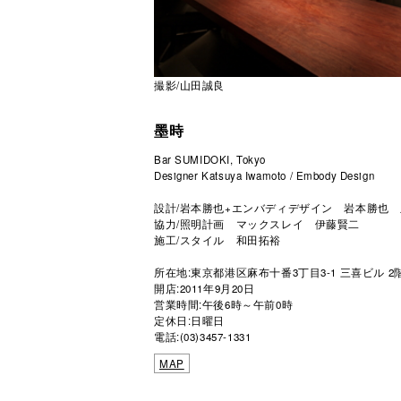
撮影/山田誠良
墨時
Bar SUMIDOKI, Tokyo
Designer Katsuya Iwamoto / Embody Design
設計/岩本勝也+エンバディデザイン 岩本勝也 
協力/照明計画 マックスレイ 伊藤賢二
施工/スタイル 和田拓裕
所在地:東京都港区麻布十番3丁目3-1 三喜ビル 2
開店:2011年9月20日
営業時間:午後6時～午前0時
定休日:日曜日
電話:(03)3457-1331
MAP