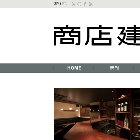
JP /
EN