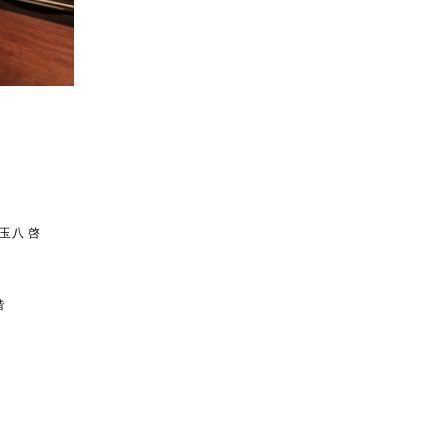
玉八 啓
階