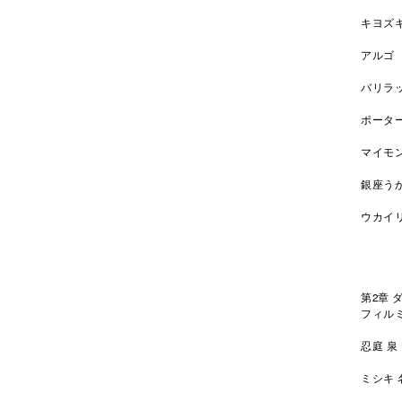
キヨズ
アルゴ
バリラ
ポータ
マイモ
銀座う
ウカイ
第2章 
フィル
忍庭 
ミシキ