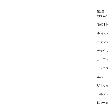
第3章
VIN-
NAOS
ル キ
スタン
デック
カーブ
アノニ
エス 
ビトゥ
ベネフ
Bバー