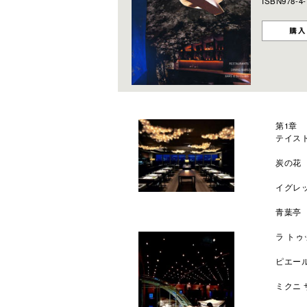
ISBN978-4-
第1章
テイス
炭の花
イグレ
青葉亭
ラ ト
ピエー
ミクニ