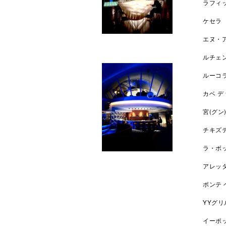
ラフィ
ケセラ
エヌ・
ルチェ
ルーコ
カベ 
宮(グ
チキズ
ラ・ボ
アレッ
ポンテ
YYグ
イーポ