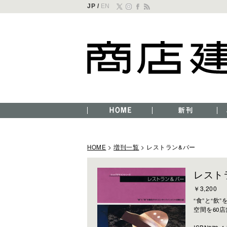
JP /
EN
HOME
>
増刊一覧
> レストラン&バー
レスト
￥3,200
“食”と“
空間を60