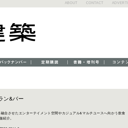
ABOUT
CONTACT
ADVERT
ラン&バー
飲”を融合させたエンターテイメント空間やカジュアル&マルチユースへ向かう飲食
店舗紹介。