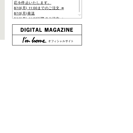
応を停止いたします。
8/10(月) 11:00までのご注文 ➔
8/10(月)発送
8/10(月) 11:00以降のご注文 ➔
8/17(月)より順次発送
※休業期間中もご注文は24時間受
け付けております。
※休業期間中のお問い合わせは、
8/17(月)以降順次回答いたしま
す。
2026.07.28
『商店建築 2026年8月号』発売
■連続企画/ホテルデザイン vol.1
ラグジュアリー&グランドホテル
■新作/原宿クエスト、三省堂書店
神田神保町本店
2026.07.13
■『good design cafe re-edition 2』
発売
心地よいカフェ30件を厳選・再編
集。「また訪れたくなるカフェ」
はどのようにつくられているの
か。空間デザインや店づくりのヒ