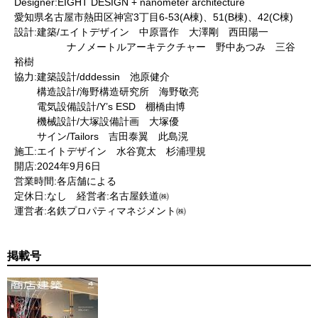
Designer:EIGHT DESIGN + nanometer architecture
愛知県名古屋市熱田区神宮3丁目6-53(A棟)、51(B棟)、42(C棟)
設計:建築/エイトデザイン 中原晋作 大澤剛 西田陽一
ナノメートルアーキテクチャー 野中あつみ 三谷
裕樹
協力:建築設計/dddessin 池原健介
構造設計/海野構造研究所 海野敬亮
電気設備設計/Y’s ESD 棚橋由博
機械設計/大塚設備計画 大塚優
サイン/Tailors 吉田泰翼 此島滉
施工:エイトデザイン 水谷寛太 杉浦理規
開店:2024年9月6日
営業時間:各店舗による
定休日:なし 経営者:名古屋鉄道㈱
運営者:名鉄プロパティマネジメント㈱
掲載号