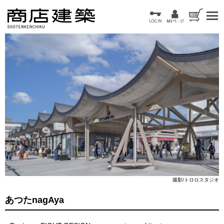
撮影/トロロスタジオ
あつたnagAya