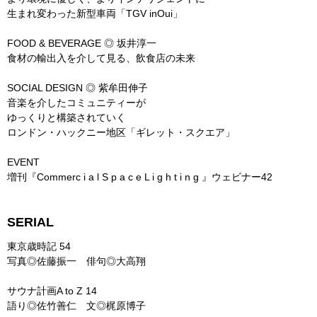
生まれ変わった新型車両「TGV inOui」
FOOD & BEVERAGE ◎ 坂井淳一
食材の輸出入を介して見る、飲食店の未来
SOCIAL DESIGN ◎ 紫牟田伸子
音楽を介したコミュニティーが
ゆっくりと構築されていく
ロンドン・ハックニー地区「ギレット・スクエア」
EVENT
増刊『Commerc i a l S p a c e L i g h t i n g 』ウェビナー42
SERIAL
東京歳時記 54
写真◎佐藤振一 俳句◎大高翔
サウナ計画A to Z 14
語り◎佐竹善仁 文◎梶原博子