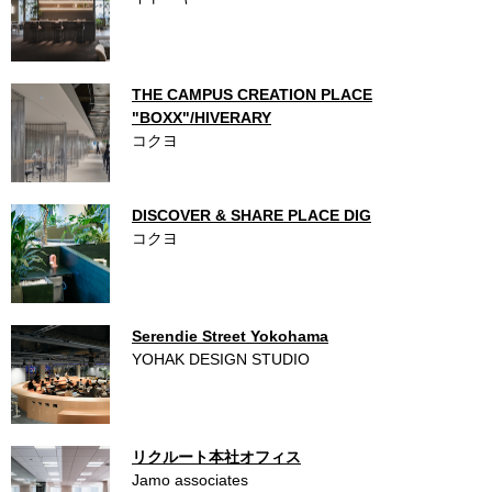
THE CAMPUS CREATION PLACE
"BOXX"/HIVERARY
コクヨ
DISCOVER & SHARE PLACE DIG
コクヨ
Serendie Street Yokohama
YOHAK DESIGN STUDIO
リクルート本社オフィス
Jamo associates